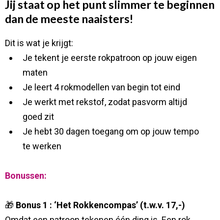
Jij staat op het punt slimmer te beginnen
dan de meeste naaisters!
Dit is wat je krijgt:
Je tekent je eerste rokpatroon op jouw eigen
maten
Je leert 4 rokmodellen van begin tot eind
Je werkt met rekstof, zodat pasvorm altijd
goed zit
Je hebt 30 dagen toegang om op jouw tempo
te werken
Bonussen:
🎁
Bonus 1 : ‘Het Rokkencompas’ (t.w.v. 17,-)
Omdat een patroon tekenen één ding is. Een rok