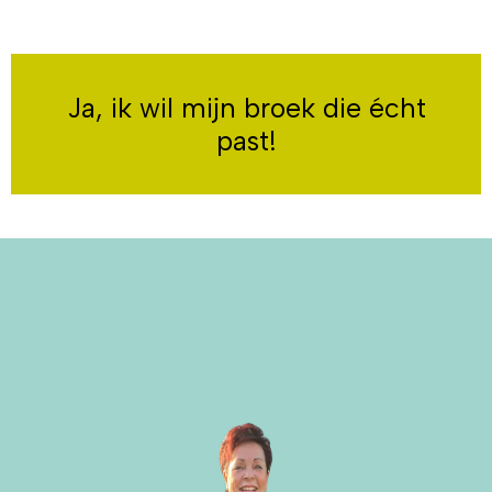
Ja, ik wil mijn broek die écht
past!