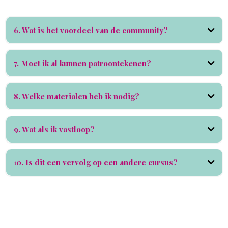
6. Wat is het voordeel van de community?
ervaringen te delen,
inspiratie op te doen en vragen te stellen
7. Moet ik al kunnen patroontekenen?
zelfs als je denkt dat patroontekenen
8. Welke materialen heb ik nodig?
moeilijk is
tekenlat, driehoek, potlood, papier, meetlint en gum
9. Wat als ik vastloop?
1
0. Is dit een vervolg op een andere cursus?
zelfstandige
module
Online Patroontekenen