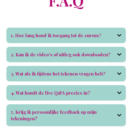
F.A.Q
1. Hoe lang houd ik toegang tot de cursus
?
twee jaar toegang
2. Kan ik de video’s of uitleg ook downloaden?
de volledige
omschrijving van elke les kun je wél downloaden en bewaren
3. Wat als ik tijdens het tekenen vragen heb?
insturen voor de live
Q&A-sessies
4. Wat houdt de live Q&A precies in?
live vraag- en antwoordsessie
van ongeveer 1 tot 1,5 uur
5. Krijg ik persoonlijke feedback op mijn
tekeningen?
vragen of foto’s van je werk delen