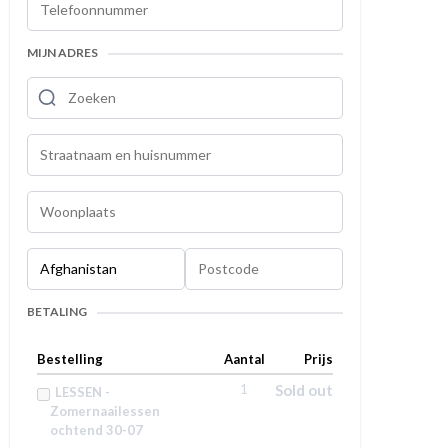
MIJN ADRES
BETALING
Bestelling
Aantal
Prijs
1
Sold out
LESSEN -
Zomernaailessen
ochtend 30-07